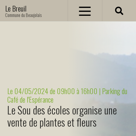
Le Breuil
Commune du Beaujolais
Actualités
Agenda
Contactez-nous
Le 04/05/2024 de 09h00 à 16h00 | Parking du
Vie municipale
Café de l'Espérance
Le Sou des écoles organise une
Le Conseil Municipal
vente de plantes et fleurs
Le Personnel Communal
Population