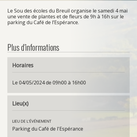
La Mairie
Le Sou des écoles du Breuil organise le samedi 4 mai
une vente de plantes et de fleurs de 9h à 16h sur le
Le Conseil Municipal des Enfants
parking du Café de l’Espérance.
LE CCAS
Bibliothèque de documents
Plus d'informations
Vie pratique
Horaires
Le 04/05/2024 de 09h00 à 16h00
Venir au Breuil
Communauté de Communes
Lieu(x)
Vos démarches en ligne
Demandes d’urbanisme
LIEU DE L'ÉVÉNEMENT
Autres formalités en mairie
Parking du Café de l'Espérance
Services d’Urgence