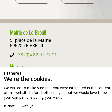
Restauration
Location de salles
Sentiers pédestres et VTT
Office de Tourisme
Mairie de Le Breuil
5, place de la Mairie
69620 LE BREUIL
Patrimoine
+33 (0)4 82 91 77 21
Horaires
Histoire et Patrimoine
Hi there !
Le Lundi de 9h00 à 11h00
Vignoble
We're the cookies.
Le vendredi de 9h00 à 11h00
Fêtes, Célébrations
We waited to make sure that you were interested in the content
of this website before bothering you, but we would love to be
your companions during your visit...
Associations
Is that OK with you ?