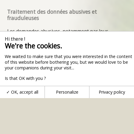
Traitement des données abusives et
frauduleuses
Les demandes abusives, notamment par leur
nombre, leur caractère répétitif ou systématique, ou
Hi there !
les envois à caractères frauduleux susceptibles de
We're the cookies.
porter atteinte à la sécurité des systèmes
d’information ne feront pas l’objet de récépissés par
We waited to make sure that you were interested in the content
la commune, conformément à l’article L.112-11 du
of this website before bothering you, but we would love to be
code des relations entre le public et l’administration
your companions during your visit...
(CRPA).
Is that OK with you ?
Télécharger le dossier PLU complet
OK, accept all
Personalize
Privacy policy
Nuancier façades (pdf)
Télécharger