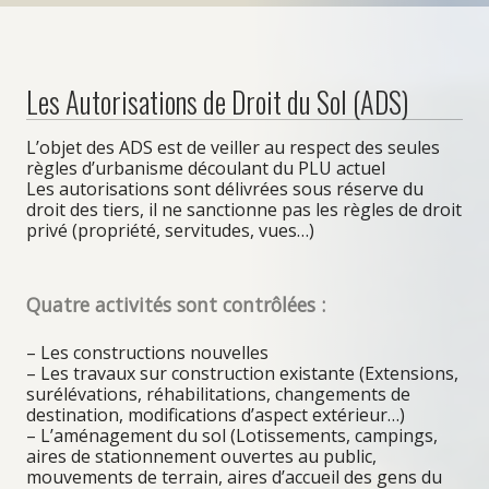
Déchetteries / Ordures ménagères et Recyclage
Les messes
Les Autorisations de Droit du Sol (ADS)
L’objet des ADS est de veiller au respect des seules
Enfance et petite enfance
règles d’urbanisme découlant du PLU actuel
Les autorisations sont délivrées sous réserve du
droit des tiers, il ne sanctionne pas les règles de droit
Ecole
privé (propriété, servitudes, vues…)
Accueil Périscolaire
Crèches / Assistantes maternelles
Quatre activités sont contrôlées :
Accueils de Loisirs
– Les constructions nouvelles
– Les travaux sur construction existante (Extensions,
surélévations, réhabilitations, changements de
Tourisme
destination, modifications d’aspect extérieur…)
– L’aménagement du sol (Lotissements, campings,
aires de stationnement ouvertes au public,
mouvements de terrain, aires d’accueil des gens du
Hébergement