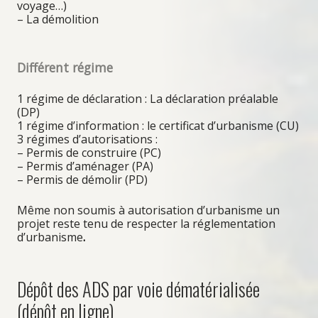
voyage…)
Restauration
– La démolition
Location de salles
Sentiers pédestres et VTT
Différent régime
Office de Tourisme
1 régime de déclaration : La déclaration préalable
(DP)
1 régime d’information : le certificat d’urbanisme (CU)
3 régimes d’autorisations :
Patrimoine
– Permis de construire (PC)
– Permis d’aménager (PA)
– Permis de démolir (PD)
Histoire et Patrimoine
Même non soumis à autorisation d’urbanisme un
Vignoble
projet reste tenu de respecter la réglementation
Fêtes, Célébrations
d’urbanisme
.
Dépôt des ADS par voie dématérialisée
Associations
(dépôt en ligne)