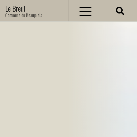
Le Breuil
Commune du Beaujolais
Actualités
Agenda
Contactez-nous
Vie municipale
Le Conseil Municipal
Le Personnel Communal
Population